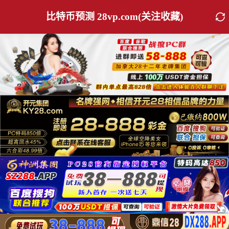
比特币预测 28vp.com(关注收藏)