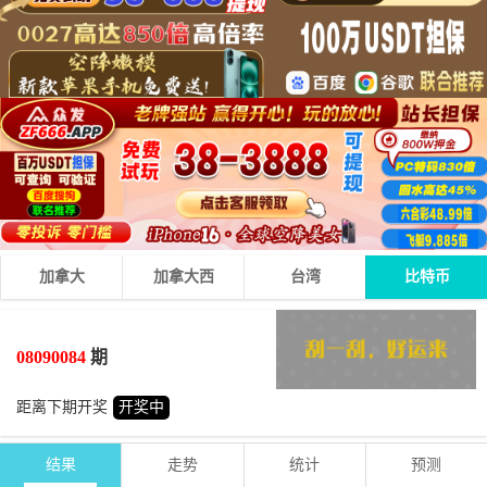
加拿大
加拿大西
台湾
比特币
8
4
1
13
+
+
=
08090084
期
小
单
距离下期开奖
开奖中
结果
走势
统计
预测
期号
时间
号码