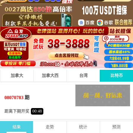
加拿大
加拿大西
台湾
比特币
1
4
0
05
+
+
=
08070783
期
小
单
距离下期开奖
00
:
47
结果
走势
统计
预测
期号
时间
号码