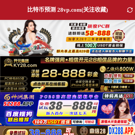
比特币预测 28vp.com(关注收藏)