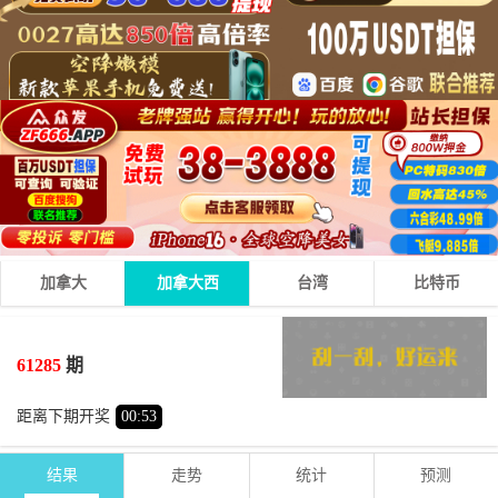
加拿大
加拿大西
台湾
比特币
5
7
0
12
+
+
=
61285
期
小
双
距离下期开奖
00
:
53
结果
走势
统计
预测
期号
时间
号码