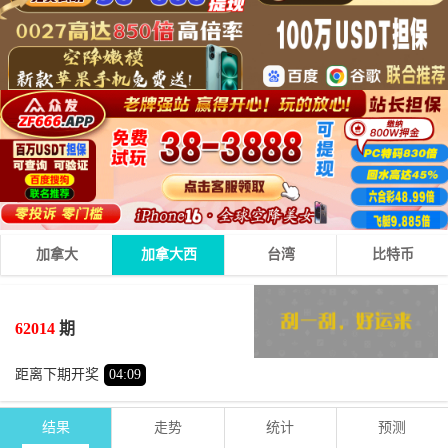
加拿大
加拿大西
台湾
比特币
5
6
4
15
+
+
=
62014
期
大
单
距离下期开奖
04
:
09
结果
走势
统计
预测
期号
时间
号码